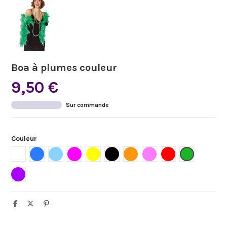
Boa à plumes couleur
9,50 €
Sur commande
Couleur
Blanc
Bleu
Bleu ciel
Fuchsia
Jaune
Noir
Orange
Rose
Rouge
Vert
Violet