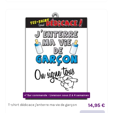
Sur commande - Livraison sous 2 à 4 semaines
14,95 €
T-shirt dédicace j'enterre ma vie de garçon