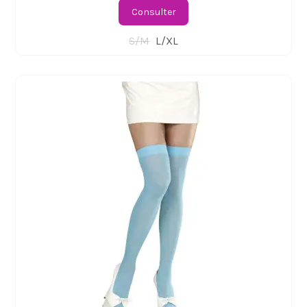
Consulter
S/M
L/XL