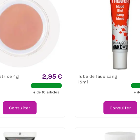
2,95 €
atrice 4g
Tube de faux sang
15ml
+ de 10 articles
+ d
Consulter
Consulter