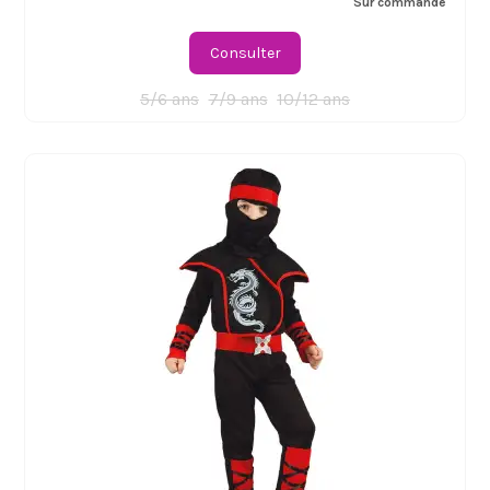
Sur commande
Consulter
5/6 ans
7/9 ans
10/12 ans