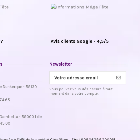
 ?
Avis clients Google - 4,5/5
s
Newsletter
e Dunkerque - 59130
Vous pouvez vous désinscrire à tout
moment dans votre compte.
.74.65
Gambetta - 59000 Lille
.45.00
osée à l'INPI de la société Gigafêtes - Siret 93806288200015