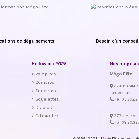
cations de déguisements
Besoin d'un conseil
Halloween 2025
Nos magasin
Vampires
Méga Fête
Zombies
274 avenue d
Sorcières
Lambersart
Squelettes
Tel:
03.20.22
Diables
Citrouilles
273 rue Léon 
Tel:
03.20.38
© 1998/2026 - Méga Fête marque dép