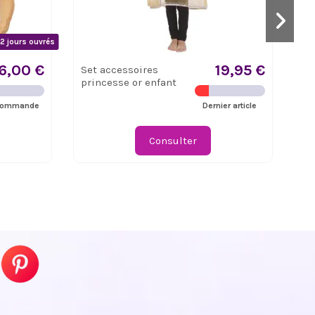
2 jours ouvrés
6,00 €
19,95 €
Set accessoires
Se
princesse or enfant
dé
commande
Dernier article
Consulter