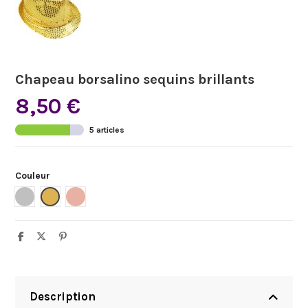
Chapeau borsalino sequins brillants
8,50 €
5 articles
Couleur
Argent
Or
Rose gold
Description