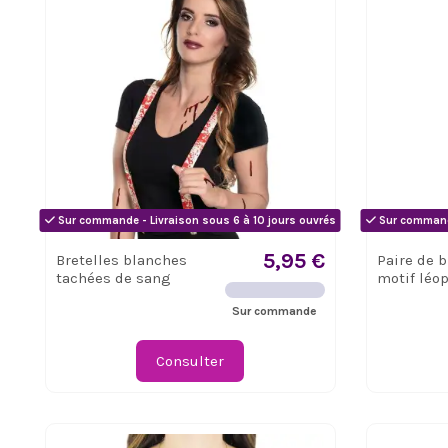
Sur commande - Livraison sous 6 à 10 jours ouvrés
Sur commande
5,95 €
Bretelles blanches
Paire de b
tachées de sang
motif léo
Sur commande
Consulter