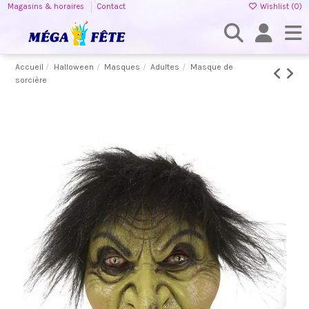
Magasins & horaires
Contact
Wishlist (
0
)
Accueil
Halloween
Masques
Adultes
Masque de
sorcière