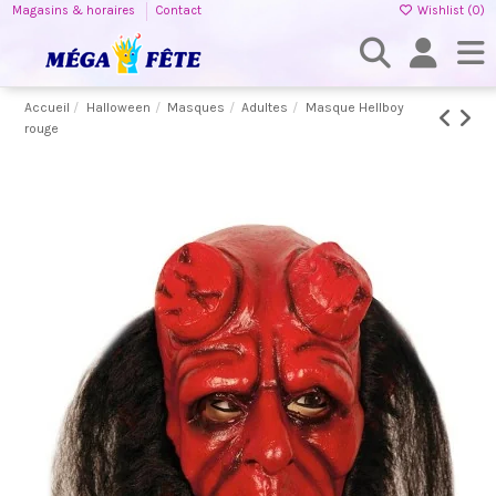
Magasins & horaires
Contact
Wishlist (
0
)
Accueil
Halloween
Masques
Adultes
Masque Hellboy
rouge