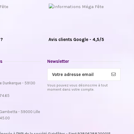
 ?
Avis clients Google - 4,5/5
s
Newsletter
e Dunkerque - 59130
Vous pouvez vous désinscrire à tout
moment dans votre compte.
.74.65
Gambetta - 59000 Lille
.45.00
osée à l'INPI de la société Gigafêtes - Siret 93806288200015