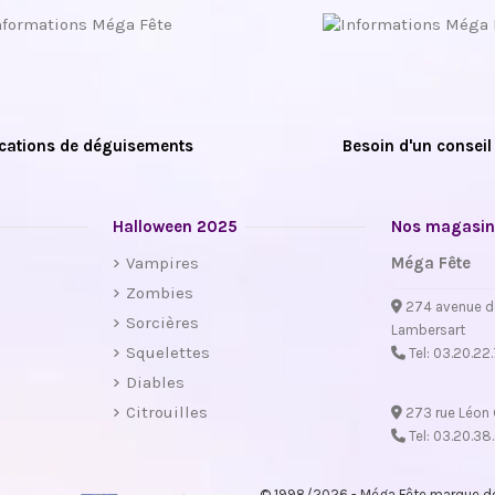
cations de déguisements
Besoin d'un conseil
Halloween 2025
Nos magasin
Vampires
Méga Fête
Zombies
274 avenue d
Sorcières
Lambersart
Squelettes
Tel:
03.20.22
Diables
Citrouilles
273 rue Léon 
Tel:
03.20.38
© 1998/2026 - Méga Fête marque dép