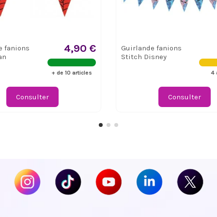
4,90 €
e fanions
Guirlande fanions
an
Stitch Disney
+ de 10 articles
4 
Consulter
Consulter