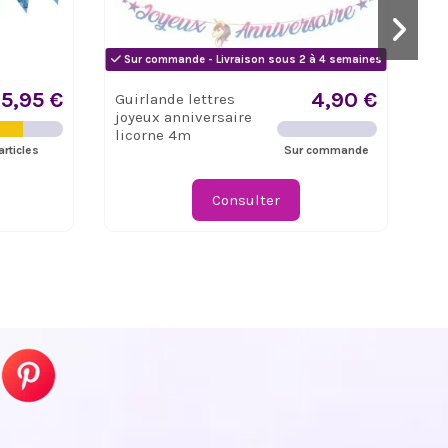
Sur commande - Livraison sous 2 à 4 semaines
5,95 €
4,90 €
Guirlande lettres
Gu
joyeux anniversaire
Ha
licorne 4m
Ga
articles
Sur commande
Consulter