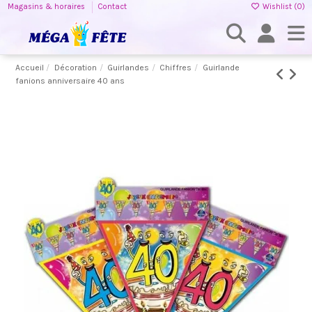
Magasins & horaires
Contact
Wishlist (
0
)
Accueil
Décoration
Guirlandes
Chiffres
Guirlande
fanions anniversaire 40 ans