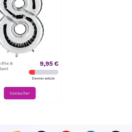
9,95 €
iffre 8
éant
Dernier article
Consulter