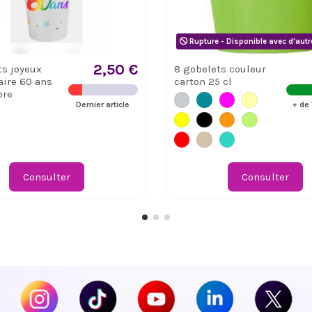
Rupture - Disponible avec d'autr
2,50 €
ts joyeux
8 gobelets couleur
aire 60 ans
carton 25 cl
ore
Dernier article
+ de 
Consulter
Consulter