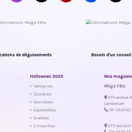
cations de déguisements
Besoin d'un conseil
Halloween 2025
Nos magasin
Vampires
Méga Fête
Zombies
274 avenue d
Sorcières
Lambersart
Squelettes
Tel:
03.20.22
Diables
Citrouilles
273 rue Léon 
Tel:
03.20.38