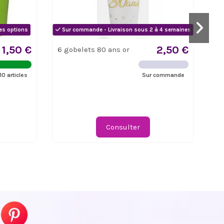
es options
Sur commande - Livraison sous 2 à 4 semaines
1,50 €
2,50 €
6 gobelets 80 ans or
8 
Di
10 articles
Sur commande
Consulter