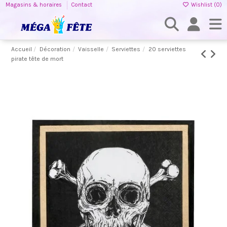
Magasins & horaires
Contact
Wishlist (
0
)
Accueil
Décoration
Vaisselle
Serviettes
20 serviettes
pirate tête de mort