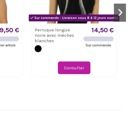
Sur commande - Livraison sous 8 à 12 jours ouvrés
19,50 €
14,50 €
Perruque longue
Pe
noire avec mèches
de
blanches
ier article
Sur commande
Consulter