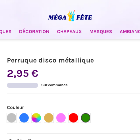
QUES
DÉCORATION
CHAPEAUX
MASQUES
AMBIAN
Perruque disco métallique
2,95 €
Sur commande
Couleur
Argent
Bleu
Multicolore
Or
Rose
Rouge
Vert