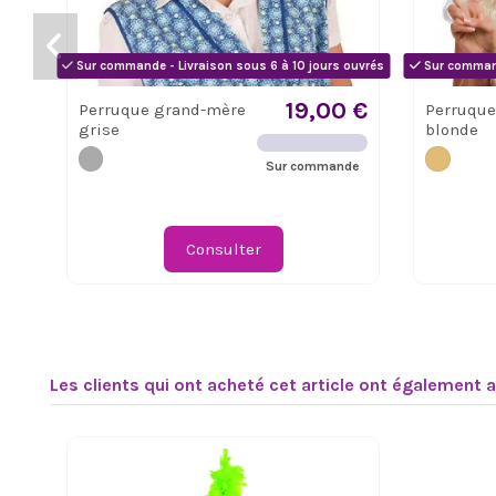
Sur commande - Livraison sous 6 à 10 jours ouvrés
Sur command
19,00 €
Perruque grand-mère
Perruque
grise
blonde
Sur commande
Consulter
Les clients qui ont acheté cet article ont également 