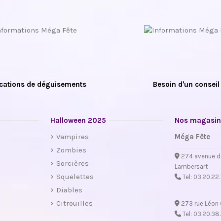
cations de déguisements
Besoin d'un conseil
Halloween 2025
Nos magasin
Vampires
Méga Fête
Zombies
274 avenue d
Sorcières
Lambersart
Squelettes
Tel:
03.20.22
Diables
Citrouilles
273 rue Léon 
Tel:
03.20.38