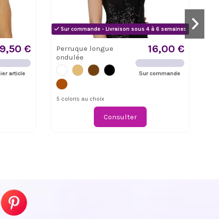
Sur commande - Livraison sous 4 à 6 semaines
19,50 €
16,00 €
Perruque longue
Pe
ondulée
ier article
Sur commande
Ave
5 coloris au choix
Consulter