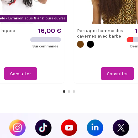
e - Livraison sous 8 à 12 jours ouvrés
16,00 €
 hippie
Perruque homme des
cavernes avec barbe
Sur commande
Dern
Consulter
Consulter