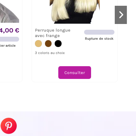
Su
4,00 €
Perruque longue
Pe
avec frange
ca
Rupture de stock
ier article
3 coloris au choix
Consulter