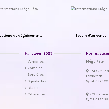
cations de déguisements
Besoin d'un conseil
Halloween 2025
Nos magasin
Vampires
Méga Fête
Zombies
274 avenue d
Sorcières
Lambersart
Squelettes
Tel:
03.20.22
Diables
Citrouilles
273 rue Léon 
Tel:
03.20.38