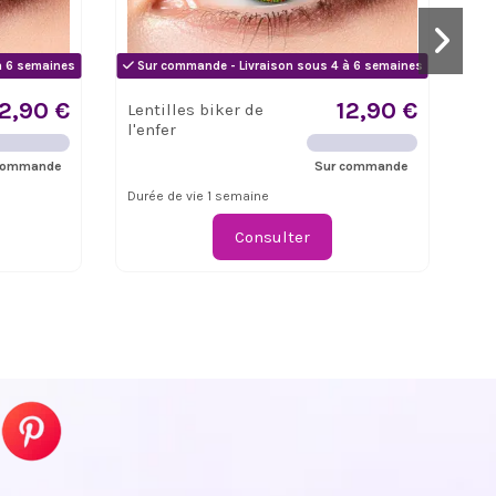
à 6 semaines
Sur commande - Livraison sous 4 à 6 semaines
Su
12,90 €
12,90 €
Lentilles biker de
Le
l'enfer
commande
Sur commande
Durée de vie 1 semaine
Dur
Consulter