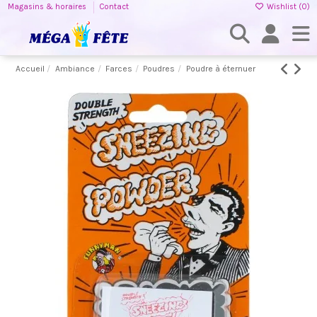
Magasins & horaires
Contact
Wishlist (
0
)
Accueil
Ambiance
Farces
Poudres
Poudre à éternuer