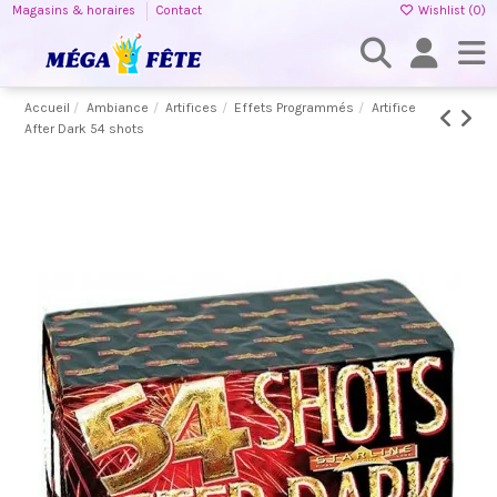
Magasins & horaires
Contact
Wishlist (
0
)
Accueil
Ambiance
Artifices
Effets Programmés
Artifice
After Dark 54 shots