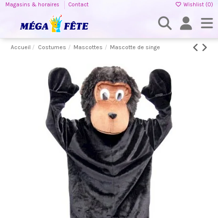
Magasins & horaires
Contact
Wishlist (
0
)
Accueil
Costumes
Mascottes
Mascotte de singe