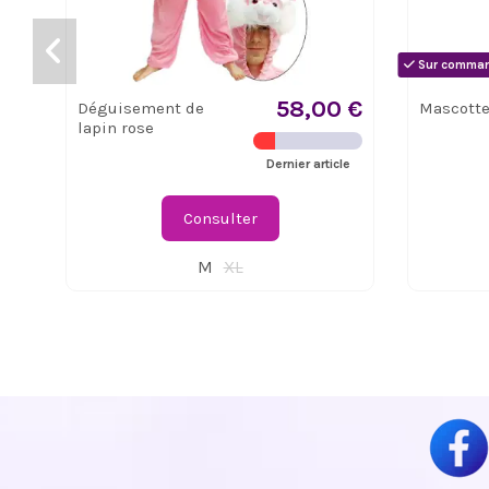
Sur command
58,00 €
Déguisement de
Mascotte
lapin rose
Dernier article
Consulter
M
XL