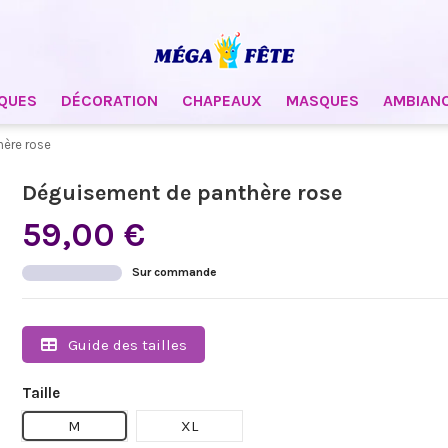
QUES
DÉCORATION
CHAPEAUX
MASQUES
AMBIAN
ère rose
Déguisement de panthère rose
59,00 €
Sur commande
Guide des tailles
Taille
M
XL