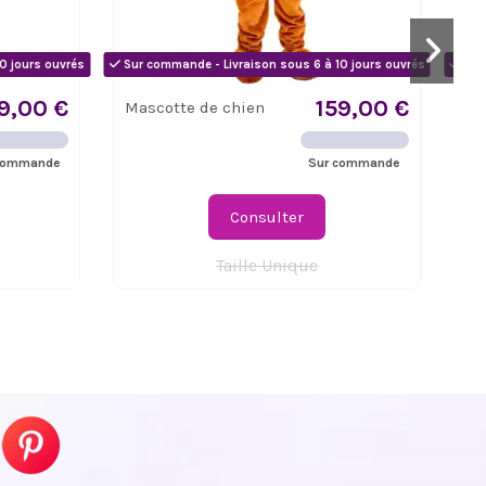
0 jours ouvrés
Sur commande - Livraison sous 6 à 10 jours ouvrés
Sur 
9,00 €
159,00 €
Mascotte de chien
Dé
co
commande
Sur commande
Consulter
Taille Unique