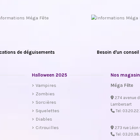
cations de déguisements
Besoin d'un conseil
Halloween 2025
Nos magasin
Vampires
Méga Fête
Zombies
274 avenue d
Sorcières
Lambersart
Squelettes
Tel:
03.20.22
Diables
Citrouilles
273 rue Léon 
Tel:
03.20.38