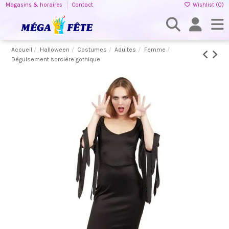
Magasins & horaires
Contact
Wishlist (
0
)
Accueil
Halloween
Costumes
Adultes
Femme
Déguisement sorcière gothique