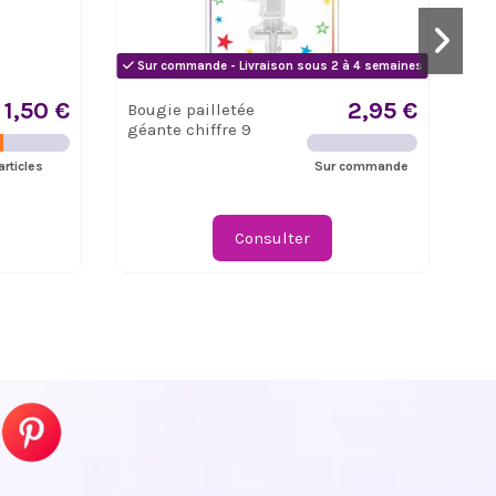
Sur commande - Livraison sous 2 à 4 semaines
Su
1,50 €
2,95 €
Bougie pailletée
Bo
géante chiffre 9
gé
articles
Sur commande
Consulter