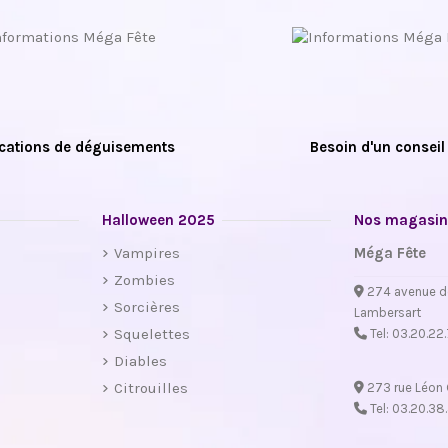
cations de déguisements
Besoin d'un conseil
Halloween 2025
Nos magasin
Vampires
Méga Fête
Zombies
274 avenue d
Sorcières
Lambersart
Squelettes
Tel:
03.20.22
Diables
Citrouilles
273 rue Léon 
Tel:
03.20.38