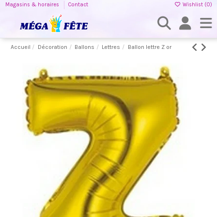
Magasins & horaires
Contact
Wishlist (
0
)
Accueil
Décoration
Ballons
Lettres
Ballon lettre Z or