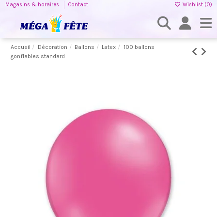
Magasins & horaires
Contact
Wishlist (
0
)
Accueil
Décoration
Ballons
Latex
100 ballons
gonflables standard