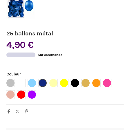
25 ballons métal
4,90 €
Sur commande
Couleur
Argent
Blanc
Bleu ciel
Bleu marine
Ivoire
Jaune
Noir
Or
Orange
Rose bonbo
Rose gold
Rouge
Violet